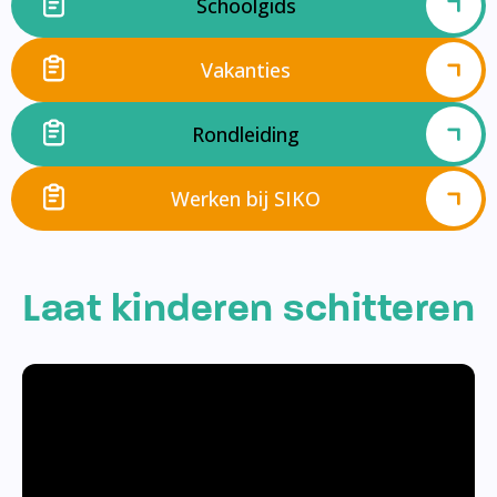
Schoolgids
Vakanties
Rondleiding
Werken bij SIKO
Laat kinderen schitteren