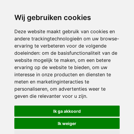
directieavonturijn@siko.nl
Wij gebruiken cookies
ONDERDEEL VAN
Deze website maakt gebruik van cookies en
andere trackingtechnologieën om uw browse-
ervaring te verbeteren voor de volgende
doeleinden:
om de basisfunctionaliteit van de
website mogelijk te maken
,
om een betere
ervaring op de website te bieden
,
om uw
interesse in onze producten en diensten te
© 2026 Avonturijn | Alle rechten voorbehouden
meten en marketinginteracties te
personaliseren
,
om advertenties weer te
Privacy policy
|
Disclaimer
|
Klachtenregeling
|
RSIN en Anbi
|
Cookie
geven die relevanter voor u zijn
.
voorkeuren
Crealisatie
The MindOffice
Ik ga akkoord
Ik weiger