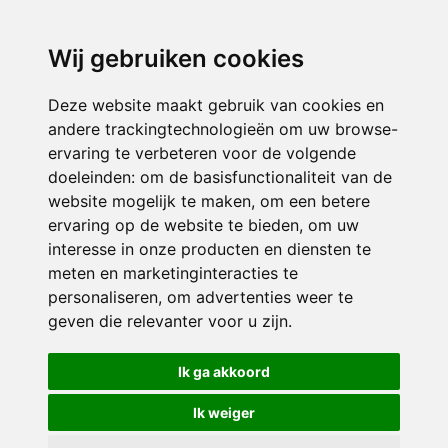
directieavonturijn@siko.nl
Wij gebruiken cookies
ONDERDEEL VAN
Deze website maakt gebruik van cookies en
andere trackingtechnologieën om uw browse-
ervaring te verbeteren voor de volgende
doeleinden:
om de basisfunctionaliteit van de
website mogelijk te maken
,
om een betere
ervaring op de website te bieden
,
om uw
interesse in onze producten en diensten te
© 2026 Avonturijn | Alle rechten voorbehouden
meten en marketinginteracties te
personaliseren
,
om advertenties weer te
Privacy policy
|
Disclaimer
|
Klachtenregeling
|
RSIN en Anbi
|
Cookie
geven die relevanter voor u zijn
.
voorkeuren
Crealisatie
The MindOffice
Ik ga akkoord
Ik weiger