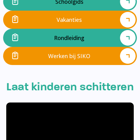
Schoolgids
Vakanties
Rondleiding
Werken bij SIKO
Laat kinderen schitteren