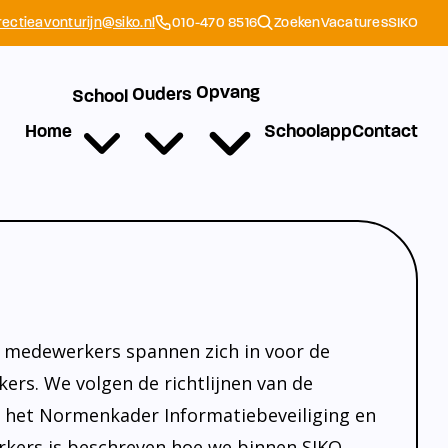
rectieavonturijn@siko.nl
010-470 8516
Zoeken
Vacatures
SIKO
Opvang
Ouders
School
Home
Schoolapp
Contact
le medewerkers spannen zich in voor de
rs. We volgen de richtlijnen van de
s het Normenkader Informatiebeveiliging en
rkers is beschreven hoe we binnen SIKO