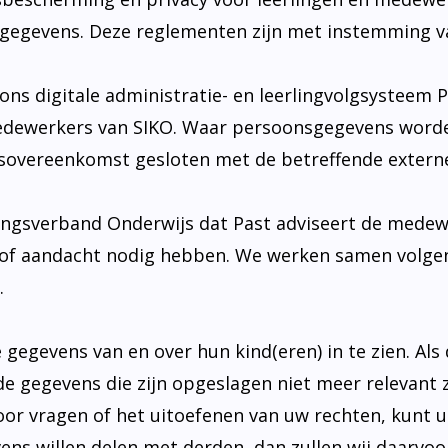
egevens. Deze reglementen zijn met instemming va
ns digitale administratie- en leerlingvolgsysteem 
medewerkers van SIKO. Waar persoonsgegevens worde
sovereenkomst gesloten met de betreffende externe 
gsverband Onderwijs dat Past adviseert de medewe
g of aandacht nodig hebben. We werken samen volge
.
egevens van en over hun kind(eren) in te zien. Als
 gegevens die zijn opgeslagen niet meer relevant z
Voor vragen of het uitoefenen van uw rechten, kunt
ens willen delen met derden, dan zullen wij daarvoo