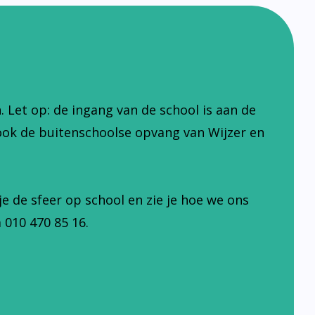
Let op: de ingang van de school is aan de
ook de buitenschoolse opvang van Wijzer en
je de sfeer op school en zie je hoe we ons
 010 470 85 16.