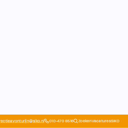
rectieavonturijn@siko.nl
010-470 8516
Zoeken
Vacatures
SIKO
Opvang
Ouders
School
Home
Schoolapp
Contact