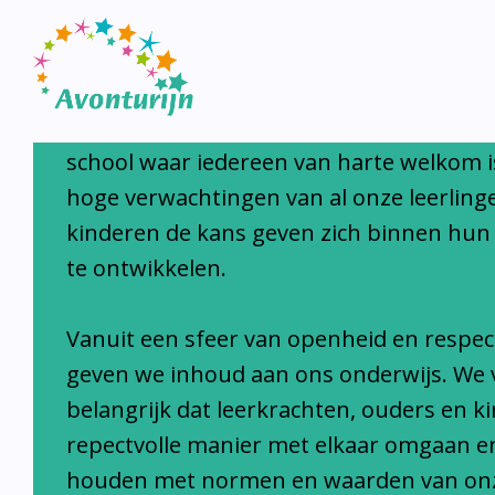
Avonturijn laat kinderen s
Avonturijn is een moderne, open, interc
school waar iedereen van harte welkom i
hoge verwachtingen van al onze leerlinge
kinderen de kans geven zich binnen hun
te ontwikkelen.
Vanuit een sfeer van openheid en respec
geven we inhoud aan ons onderwijs. We 
belangrijk dat leerkrachten, ouders en k
repectvolle manier met elkaar omgaan e
houden met normen en waarden van on