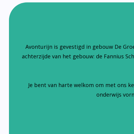
Avonturijn is gevestigd in gebouw De Gro
achterzijde van het gebouw: de Fannius Sc
Je bent van harte welkom om met ons ke
onderwijs vorm