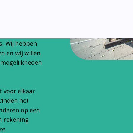
chitteren
onfessionele
s. Wij hebben
n en wij willen
 mogelijkheden
t voor elkaar
vinden het
inderen op een
n rekening
ze