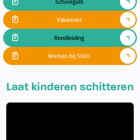
Schoolgids
Vakanties
Rondleiding
Werken bij SIKO
Laat kinderen schitteren