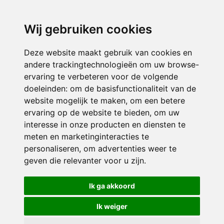
directieavonturijn@siko.nl
Wij gebruiken cookies
ONDERDEEL VAN
Deze website maakt gebruik van cookies en
andere trackingtechnologieën om uw browse-
ervaring te verbeteren voor de volgende
doeleinden:
om de basisfunctionaliteit van de
website mogelijk te maken
,
om een betere
ervaring op de website te bieden
,
om uw
interesse in onze producten en diensten te
© 2026 Avonturijn | Alle rechten voorbehouden
meten en marketinginteracties te
personaliseren
,
om advertenties weer te
Privacy policy
|
Disclaimer
|
Klachtenregeling
|
RSIN en Anbi
|
Cookie
geven die relevanter voor u zijn
.
voorkeuren
Crealisatie
The MindOffice
Ik ga akkoord
Ik weiger