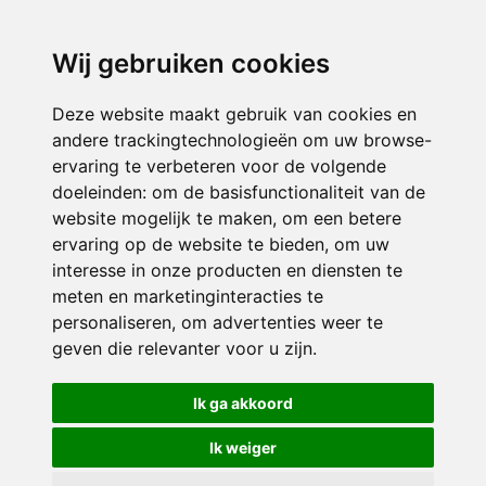
directieavonturijn@siko.nl
Wij gebruiken cookies
ONDERDEEL VAN
Deze website maakt gebruik van cookies en
andere trackingtechnologieën om uw browse-
ervaring te verbeteren voor de volgende
doeleinden:
om de basisfunctionaliteit van de
website mogelijk te maken
,
om een betere
ervaring op de website te bieden
,
om uw
interesse in onze producten en diensten te
© 2026 Avonturijn | Alle rechten voorbehouden
meten en marketinginteracties te
personaliseren
,
om advertenties weer te
Privacy policy
|
Disclaimer
|
Klachtenregeling
|
RSIN en Anbi
|
Cookie
geven die relevanter voor u zijn
.
voorkeuren
Crealisatie
The MindOffice
Ik ga akkoord
Ik weiger