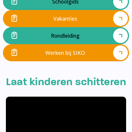
Schoolgids
Vakanties
Rondleiding
Werken bij SIKO
Laat kinderen schitteren