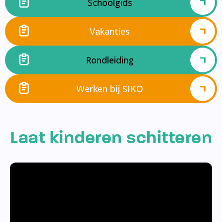
Schoolgids
Vakanties
Rondleiding
Werken bij SIKO
Laat kinderen schitteren