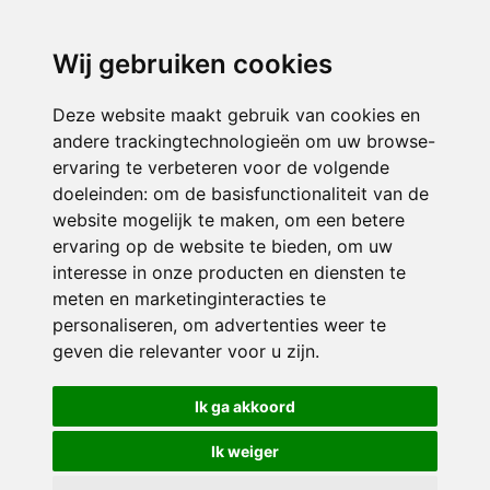
directieavonturijn@siko.nl
Wij gebruiken cookies
ONDERDEEL VAN
Deze website maakt gebruik van cookies en
andere trackingtechnologieën om uw browse-
ervaring te verbeteren voor de volgende
doeleinden:
om de basisfunctionaliteit van de
website mogelijk te maken
,
om een betere
ervaring op de website te bieden
,
om uw
interesse in onze producten en diensten te
© 2026 Avonturijn | Alle rechten voorbehouden
meten en marketinginteracties te
personaliseren
,
om advertenties weer te
Privacy policy
|
Disclaimer
|
Klachtenregeling
|
RSIN en Anbi
|
Cookie
geven die relevanter voor u zijn
.
voorkeuren
Crealisatie
The MindOffice
Ik ga akkoord
Ik weiger