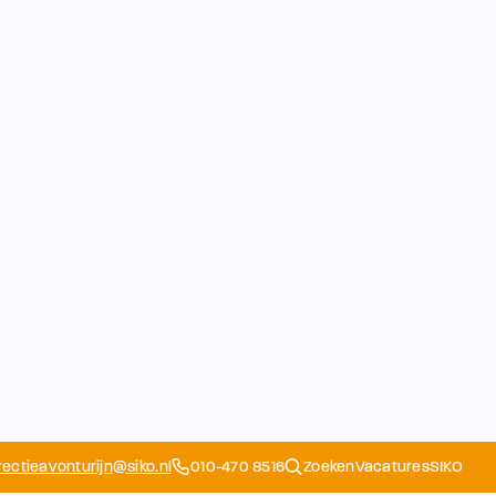
rectieavonturijn@siko.nl
010-470 8516
Zoeken
Vacatures
SIKO
Opvang
Ouders
School
Home
Schoolapp
Contact