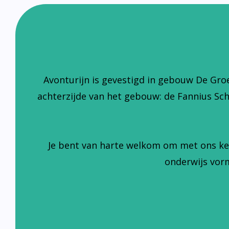
Avonturijn is gevestigd in gebouw De Gro
achterzijde van het gebouw: de Fannius Sc
Je bent van harte welkom om met ons ke
onderwijs vorm