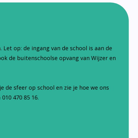
Let op: de ingang van de school is aan de
ook de buitenschoolse opvang van Wijzer en
je de sfeer op school en zie je hoe we ons
 010 470 85 16.