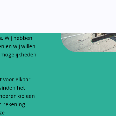
chitteren
onfessionele
s. Wij hebben
n en wij willen
 mogelijkheden
t voor elkaar
vinden het
inderen op een
n rekening
ze