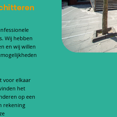
chitteren
onfessionele
s. Wij hebben
n en wij willen
 mogelijkheden
t voor elkaar
vinden het
inderen op een
n rekening
ze