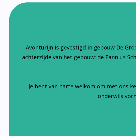
Avonturijn is gevestigd in gebouw De Gro
achterzijde van het gebouw: de Fannius Sc
Je bent van harte welkom om met ons ke
onderwijs vorm