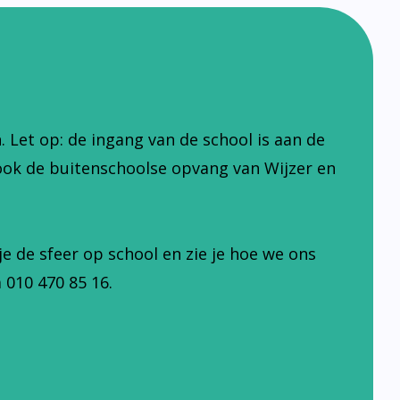
Let op: de ingang van de school is aan de
ook de buitenschoolse opvang van Wijzer en
je de sfeer op school en zie je hoe we ons
 010 470 85 16.