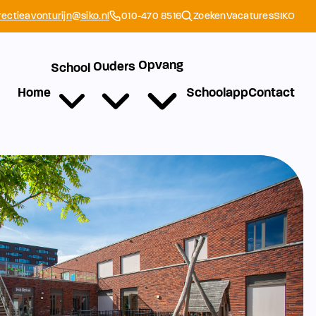
rectieavonturijn@siko.nl
010-470 8516
Zoeken
Vacatures
SIKO
Opvang
Ouders
School
Home
Schoolapp
Contact