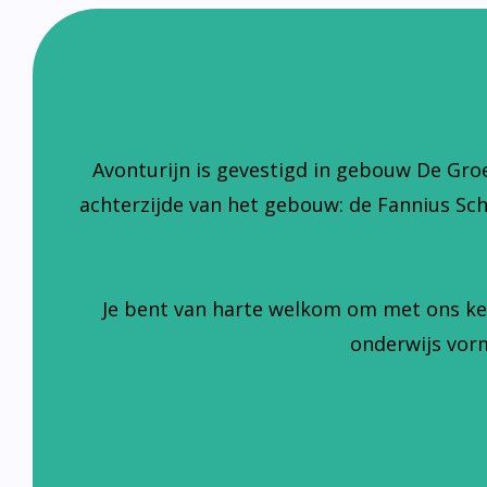
Avonturijn is gevestigd in gebouw De Gro
achterzijde van het gebouw: de Fannius Sc
Je bent van harte welkom om met ons ke
onderwijs vorm