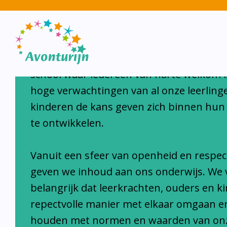
Avonturijn laat kinderen s
Avonturijn is een moderne, open, interc
school waar iedereen van harte welkom i
hoge verwachtingen van al onze leerlinge
kinderen de kans geven zich binnen hun
te ontwikkelen.
Vanuit een sfeer van openheid en respec
geven we inhoud aan ons onderwijs. We 
belangrijk dat leerkrachten, ouders en k
repectvolle manier met elkaar omgaan e
houden met normen en waarden van on