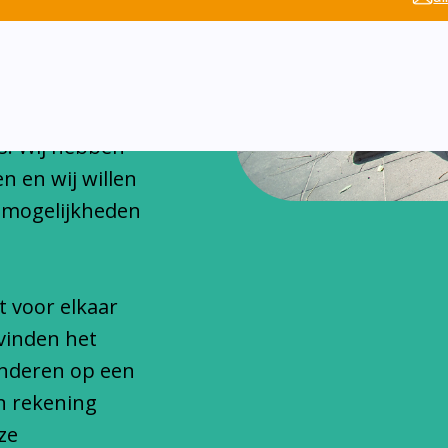
chitteren
onfessionele
s. Wij hebben
n en wij willen
 mogelijkheden
t voor elkaar
vinden het
inderen op een
n rekening
ze