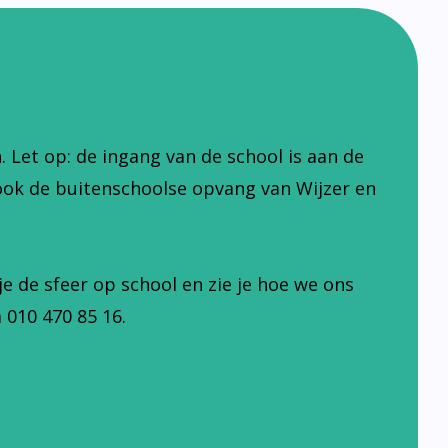
Let op: de ingang van de school is aan de
ook de buitenschoolse opvang van Wijzer en
je de sfeer op school en zie je hoe we ons
 010 470 85 16.