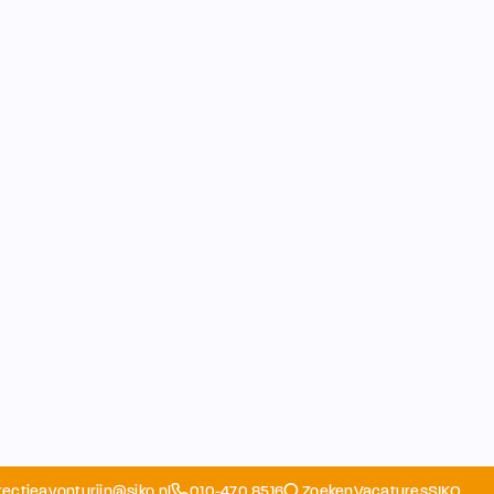
rectieavonturijn@siko.nl
010-470 8516
Zoeken
Vacatures
SIKO
Opvang
Ouders
School
Home
Schoolapp
Contact