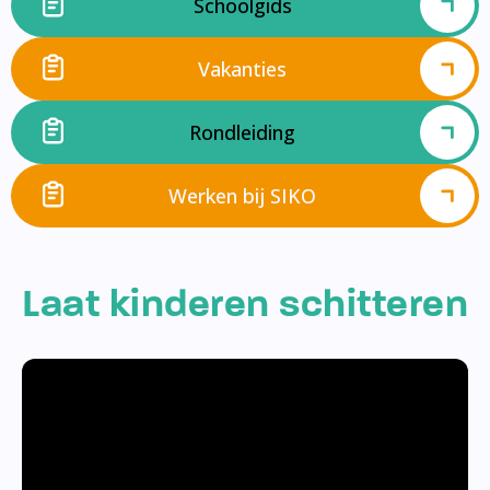
Schoolgids
Vakanties
Rondleiding
Werken bij SIKO
Laat kinderen schitteren