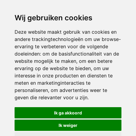
directieavonturijn@siko.nl
Wij gebruiken cookies
ONDERDEEL VAN
Deze website maakt gebruik van cookies en
andere trackingtechnologieën om uw browse-
ervaring te verbeteren voor de volgende
doeleinden:
om de basisfunctionaliteit van de
website mogelijk te maken
,
om een betere
ervaring op de website te bieden
,
om uw
interesse in onze producten en diensten te
© 2026 Avonturijn | Alle rechten voorbehouden
meten en marketinginteracties te
personaliseren
,
om advertenties weer te
Privacy policy
|
Disclaimer
|
Klachtenregeling
|
RSIN en Anbi
|
Cookie
geven die relevanter voor u zijn
.
voorkeuren
Crealisatie
The MindOffice
Ik ga akkoord
Ik weiger