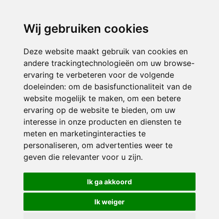
directieavonturijn@siko.nl
Wij gebruiken cookies
ONDERDEEL VAN
Deze website maakt gebruik van cookies en
andere trackingtechnologieën om uw browse-
ervaring te verbeteren voor de volgende
doeleinden:
om de basisfunctionaliteit van de
website mogelijk te maken
,
om een betere
ervaring op de website te bieden
,
om uw
interesse in onze producten en diensten te
© 2026 Avonturijn | Alle rechten voorbehouden
meten en marketinginteracties te
personaliseren
,
om advertenties weer te
Privacy policy
|
Disclaimer
|
Klachtenregeling
|
RSIN en Anbi
|
Cookie
geven die relevanter voor u zijn
.
voorkeuren
Crealisatie
The MindOffice
Ik ga akkoord
Ik weiger