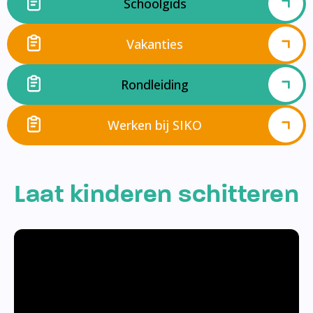
Schoolgids
Vakanties
Rondleiding
Werken bij SIKO
Laat kinderen schitteren