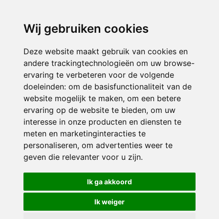
directieavonturijn@siko.nl
Wij gebruiken cookies
ONDERDEEL VAN
Deze website maakt gebruik van cookies en
andere trackingtechnologieën om uw browse-
ervaring te verbeteren voor de volgende
doeleinden:
om de basisfunctionaliteit van de
website mogelijk te maken
,
om een betere
ervaring op de website te bieden
,
om uw
interesse in onze producten en diensten te
© 2026 Avonturijn | Alle rechten voorbehouden
meten en marketinginteracties te
personaliseren
,
om advertenties weer te
Privacy policy
|
Disclaimer
|
Klachtenregeling
|
RSIN en Anbi
|
Cookie
geven die relevanter voor u zijn
.
voorkeuren
Crealisatie
The MindOffice
Ik ga akkoord
Ik weiger