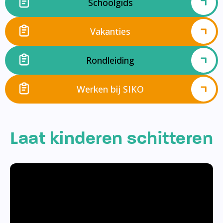
Schoolgids
Vakanties
Rondleiding
Werken bij SIKO
Laat kinderen schitteren