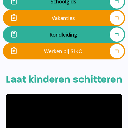
Schoolgids
Vakanties
Rondleiding
Werken bij SIKO
Laat kinderen schitteren