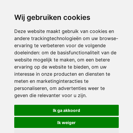
directieavonturijn@siko.nl
Wij gebruiken cookies
ONDERDEEL VAN
Deze website maakt gebruik van cookies en
andere trackingtechnologieën om uw browse-
ervaring te verbeteren voor de volgende
doeleinden:
om de basisfunctionaliteit van de
website mogelijk te maken
,
om een betere
ervaring op de website te bieden
,
om uw
interesse in onze producten en diensten te
© 2026 Avonturijn | Alle rechten voorbehouden
meten en marketinginteracties te
personaliseren
,
om advertenties weer te
Privacy policy
|
Disclaimer
|
Klachtenregeling
|
RSIN en Anbi
|
Cookie
geven die relevanter voor u zijn
.
voorkeuren
Crealisatie
The MindOffice
Ik ga akkoord
Ik weiger