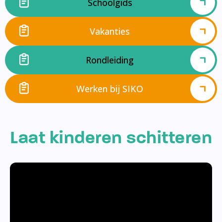
Schoolgids
Vakanties
Rondleiding
Werken bij SIKO
Laat kinderen schitteren