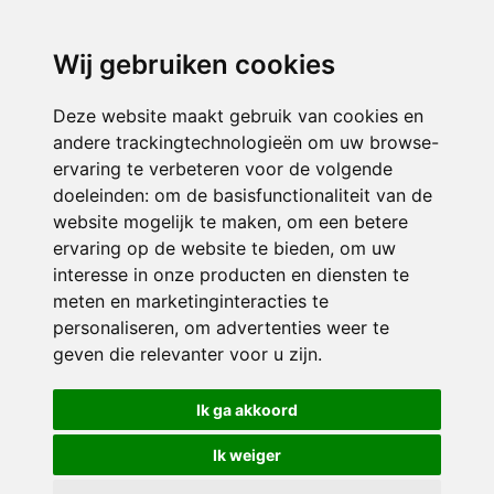
directieavonturijn@siko.nl
Wij gebruiken cookies
ONDERDEEL VAN
Deze website maakt gebruik van cookies en
andere trackingtechnologieën om uw browse-
ervaring te verbeteren voor de volgende
doeleinden:
om de basisfunctionaliteit van de
website mogelijk te maken
,
om een betere
ervaring op de website te bieden
,
om uw
interesse in onze producten en diensten te
© 2026 Avonturijn | Alle rechten voorbehouden
meten en marketinginteracties te
personaliseren
,
om advertenties weer te
Privacy policy
|
Disclaimer
|
Klachtenregeling
|
RSIN en Anbi
|
Cookie
geven die relevanter voor u zijn
.
voorkeuren
Crealisatie
The MindOffice
Ik ga akkoord
Ik weiger