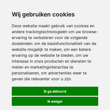
directieavonturijn@siko.nl
Wij gebruiken cookies
ONDERDEEL VAN
Deze website maakt gebruik van cookies en
andere trackingtechnologieën om uw browse-
ervaring te verbeteren voor de volgende
doeleinden:
om de basisfunctionaliteit van de
website mogelijk te maken
,
om een betere
ervaring op de website te bieden
,
om uw
interesse in onze producten en diensten te
© 2026 Avonturijn | Alle rechten voorbehouden
meten en marketinginteracties te
personaliseren
,
om advertenties weer te
Privacy policy
|
Disclaimer
|
Klachtenregeling
|
RSIN en Anbi
|
Cookie
geven die relevanter voor u zijn
.
voorkeuren
Crealisatie
The MindOffice
Ik ga akkoord
Ik weiger