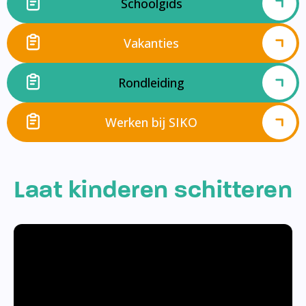
Schoolgids
Vakanties
Rondleiding
Werken bij SIKO
Laat kinderen schitteren