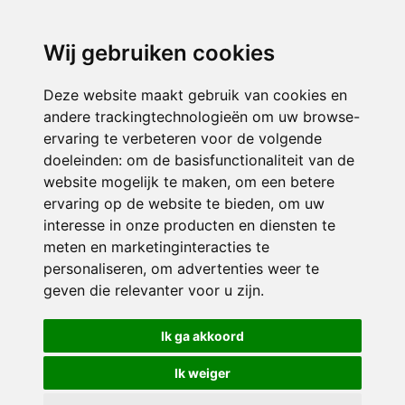
directieavonturijn@siko.nl
Wij gebruiken cookies
ONDERDEEL VAN
Deze website maakt gebruik van cookies en
andere trackingtechnologieën om uw browse-
ervaring te verbeteren voor de volgende
doeleinden:
om de basisfunctionaliteit van de
website mogelijk te maken
,
om een betere
ervaring op de website te bieden
,
om uw
interesse in onze producten en diensten te
© 2026 Avonturijn | Alle rechten voorbehouden
meten en marketinginteracties te
personaliseren
,
om advertenties weer te
Privacy policy
|
Disclaimer
|
Klachtenregeling
|
RSIN en Anbi
|
Cookie
geven die relevanter voor u zijn
.
voorkeuren
Crealisatie
The MindOffice
Ik ga akkoord
Ik weiger