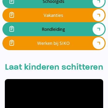
Schoolgids
Vakanties
Rondleiding
Werken bij SIKO
Laat kinderen schitteren