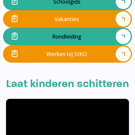
Schoolgids
Vakanties
Rondleiding
Werken bij SIKO
Laat kinderen schitteren