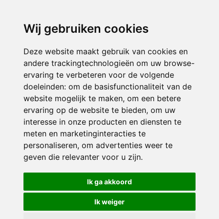
directieavonturijn@siko.nl
Wij gebruiken cookies
ONDERDEEL VAN
Deze website maakt gebruik van cookies en
andere trackingtechnologieën om uw browse-
ervaring te verbeteren voor de volgende
doeleinden:
om de basisfunctionaliteit van de
website mogelijk te maken
,
om een betere
ervaring op de website te bieden
,
om uw
interesse in onze producten en diensten te
© 2026 Avonturijn | Alle rechten voorbehouden
meten en marketinginteracties te
personaliseren
,
om advertenties weer te
Privacy policy
|
Disclaimer
|
Klachtenregeling
|
RSIN en Anbi
|
Cookie
geven die relevanter voor u zijn
.
voorkeuren
Crealisatie
The MindOffice
Ik ga akkoord
Ik weiger