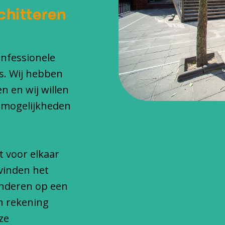
chitteren
onfessionele
s. Wij hebben
n en wij willen
 mogelijkheden
t voor elkaar
vinden het
inderen op een
n rekening
ze