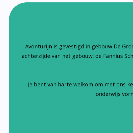
Avonturijn is gevestigd in gebouw De Gro
achterzijde van het gebouw: de Fannius Sc
Je bent van harte welkom om met ons ke
onderwijs vorm