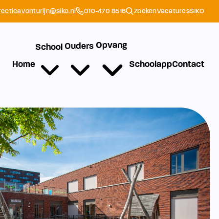
rectieavonturijn@siko.nl
010-470 8516
Zoeken
Vacatures
SIKO
Opvang
Ouders
School
Home
Schoolapp
Contact