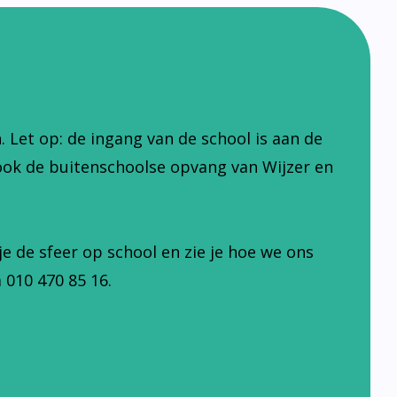
Let op: de ingang van de school is aan de
ook de buitenschoolse opvang van Wijzer en
je de sfeer op school en zie je hoe we ons
 010 470 85 16.