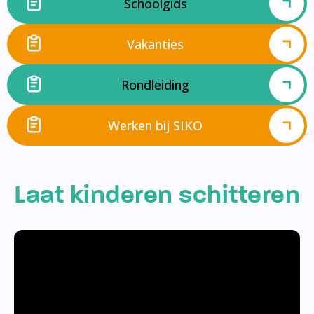
Schoolgids
Vakanties
Rondleiding
Werken bij SIKO
Laat kinderen schitteren