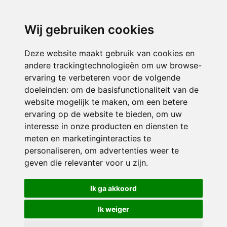
directieavonturijn@siko.nl
Wij gebruiken cookies
ONDERDEEL VAN
Deze website maakt gebruik van cookies en
andere trackingtechnologieën om uw browse-
ervaring te verbeteren voor de volgende
doeleinden:
om de basisfunctionaliteit van de
website mogelijk te maken
,
om een betere
ervaring op de website te bieden
,
om uw
interesse in onze producten en diensten te
© 2026 Avonturijn | Alle rechten voorbehouden
meten en marketinginteracties te
personaliseren
,
om advertenties weer te
Privacy policy
|
Disclaimer
|
Klachtenregeling
|
RSIN en Anbi
|
Cookie
geven die relevanter voor u zijn
.
voorkeuren
Crealisatie
The MindOffice
Ik ga akkoord
Ik weiger