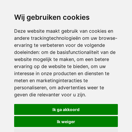
directieavonturijn@siko.nl
Wij gebruiken cookies
ONDERDEEL VAN
Deze website maakt gebruik van cookies en
andere trackingtechnologieën om uw browse-
ervaring te verbeteren voor de volgende
doeleinden:
om de basisfunctionaliteit van de
website mogelijk te maken
,
om een betere
ervaring op de website te bieden
,
om uw
interesse in onze producten en diensten te
© 2026 Avonturijn | Alle rechten voorbehouden
meten en marketinginteracties te
personaliseren
,
om advertenties weer te
Privacy policy
|
Disclaimer
|
Klachtenregeling
|
RSIN en Anbi
|
Cookie
geven die relevanter voor u zijn
.
voorkeuren
Crealisatie
The MindOffice
Ik ga akkoord
Ik weiger