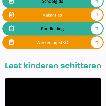
Schoolgids
Vakanties
Rondleiding
Werken bij SIKO
Laat kinderen schitteren