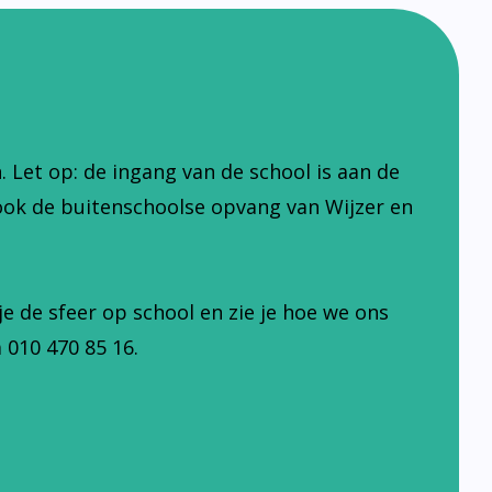
Let op: de ingang van de school is aan de
ook de buitenschoolse opvang van Wijzer en
je de sfeer op school en zie je hoe we ons
 010 470 85 16.