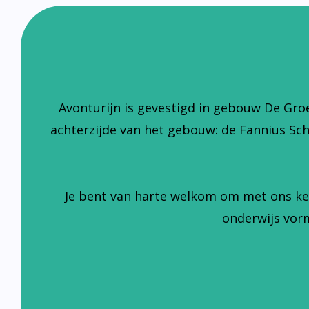
Avonturijn is gevestigd in gebouw De Gro
achterzijde van het gebouw: de Fannius Sc
Je bent van harte welkom om met ons ke
onderwijs vorm