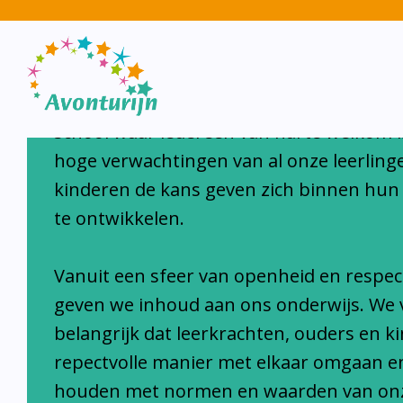
Avonturijn laat kinderen s
Avonturijn is een moderne, open, interc
school waar iedereen van harte welkom i
hoge verwachtingen van al onze leerlinge
kinderen de kans geven zich binnen hun
te ontwikkelen.
Vanuit een sfeer van openheid en respec
geven we inhoud aan ons onderwijs. We 
belangrijk dat leerkrachten, ouders en k
repectvolle manier met elkaar omgaan e
houden met normen en waarden van on