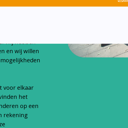
chitteren
onfessionele
s. Wij hebben
n en wij willen
 mogelijkheden
t voor elkaar
vinden het
inderen op een
n rekening
ze