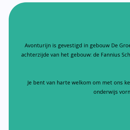
Avonturijn is gevestigd in gebouw De Gro
achterzijde van het gebouw: de Fannius Sc
Je bent van harte welkom om met ons ke
onderwijs vorm