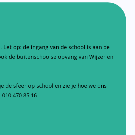
Let op: de ingang van de school is aan de
ook de buitenschoolse opvang van Wijzer en
je de sfeer op school en zie je hoe we ons
 010 470 85 16.