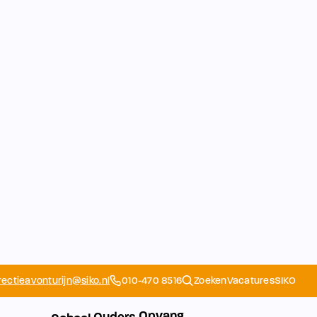
rectieavonturijn@siko.nl
010-470 8516
Zoeken
Vacatures
SIKO
Opvang
Ouders
School
Home
Schoolapp
Contact