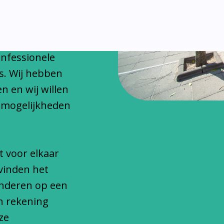
chitteren
onfessionele
s. Wij hebben
n en wij willen
 mogelijkheden
t voor elkaar
vinden het
inderen op een
n rekening
ze