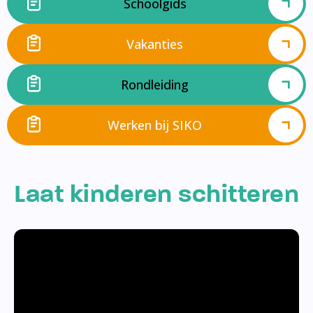
Schoolgids
Vakanties
Rondleiding
Werken bij SIKO
Laat kinderen schitteren