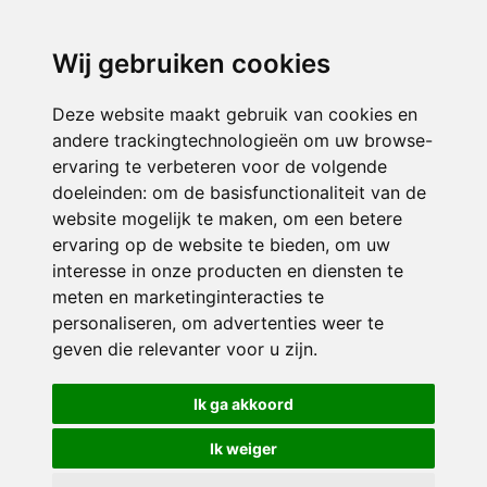
directieavonturijn@siko.nl
Wij gebruiken cookies
ONDERDEEL VAN
Deze website maakt gebruik van cookies en
andere trackingtechnologieën om uw browse-
ervaring te verbeteren voor de volgende
doeleinden:
om de basisfunctionaliteit van de
website mogelijk te maken
,
om een betere
ervaring op de website te bieden
,
om uw
interesse in onze producten en diensten te
© 2026 Avonturijn | Alle rechten voorbehouden
meten en marketinginteracties te
personaliseren
,
om advertenties weer te
Privacy policy
|
Disclaimer
|
Klachtenregeling
|
RSIN en Anbi
|
Cookie
geven die relevanter voor u zijn
.
voorkeuren
Crealisatie
The MindOffice
Ik ga akkoord
Ik weiger