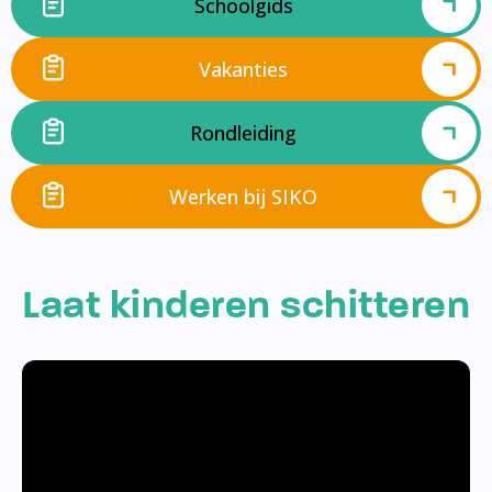
Schoolgids
Vakanties
Rondleiding
Werken bij SIKO
Laat kinderen schitteren