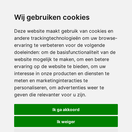
directieavonturijn@siko.nl
Wij gebruiken cookies
ONDERDEEL VAN
Deze website maakt gebruik van cookies en
andere trackingtechnologieën om uw browse-
ervaring te verbeteren voor de volgende
doeleinden:
om de basisfunctionaliteit van de
website mogelijk te maken
,
om een betere
ervaring op de website te bieden
,
om uw
interesse in onze producten en diensten te
© 2026 Avonturijn | Alle rechten voorbehouden
meten en marketinginteracties te
personaliseren
,
om advertenties weer te
Privacy policy
|
Disclaimer
|
Klachtenregeling
|
RSIN en Anbi
|
Cookie
geven die relevanter voor u zijn
.
voorkeuren
Crealisatie
The MindOffice
Ik ga akkoord
Ik weiger