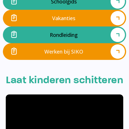
Schoolgids
Vakanties
Rondleiding
Werken bij SIKO
Laat kinderen schitteren