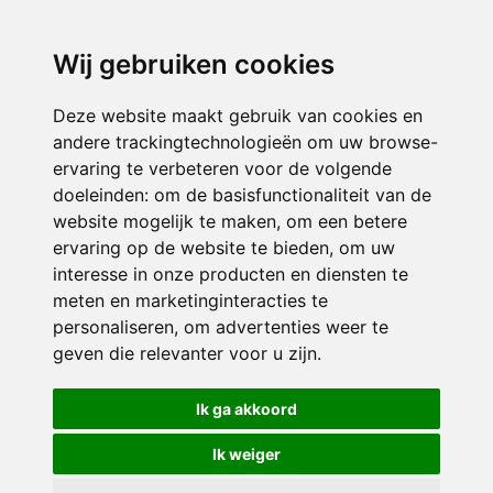
directieavonturijn@siko.nl
Wij gebruiken cookies
ONDERDEEL VAN
Deze website maakt gebruik van cookies en
andere trackingtechnologieën om uw browse-
ervaring te verbeteren voor de volgende
doeleinden:
om de basisfunctionaliteit van de
website mogelijk te maken
,
om een betere
ervaring op de website te bieden
,
om uw
interesse in onze producten en diensten te
© 2026 Avonturijn | Alle rechten voorbehouden
meten en marketinginteracties te
personaliseren
,
om advertenties weer te
Privacy policy
|
Disclaimer
|
Klachtenregeling
|
RSIN en Anbi
|
Cookie
geven die relevanter voor u zijn
.
voorkeuren
Crealisatie
The MindOffice
Ik ga akkoord
Ik weiger