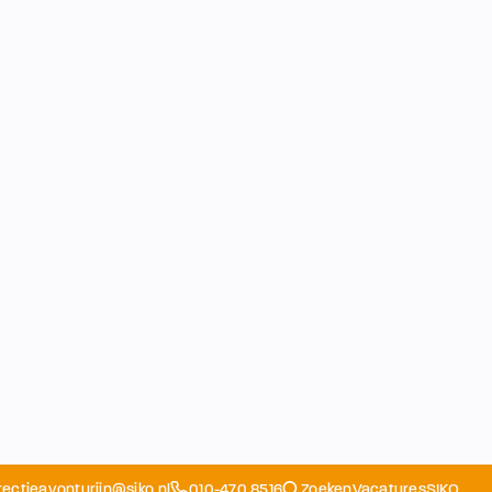
rectieavonturijn@siko.nl
010-470 8516
Zoeken
Vacatures
SIKO
Opvang
Ouders
School
Home
Schoolapp
Contact