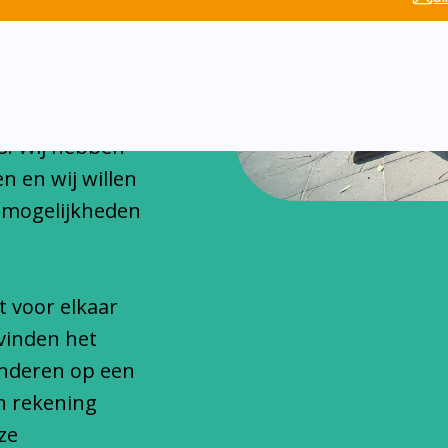
chitteren
onfessionele
s. Wij hebben
n en wij willen
 mogelijkheden
t voor elkaar
vinden het
inderen op een
n rekening
ze