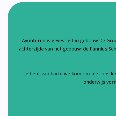
Avonturijn is gevestigd in gebouw De Gro
achterzijde van het gebouw: de Fannius Sc
Je bent van harte welkom om met ons ke
onderwijs vorm