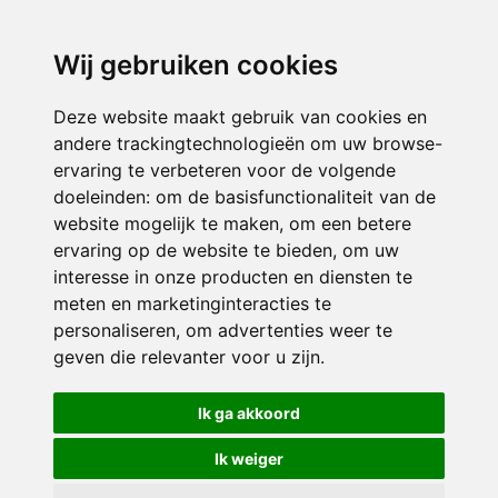
directieavonturijn@siko.nl
Wij gebruiken cookies
ONDERDEEL VAN
Deze website maakt gebruik van cookies en
andere trackingtechnologieën om uw browse-
ervaring te verbeteren voor de volgende
doeleinden:
om de basisfunctionaliteit van de
website mogelijk te maken
,
om een betere
ervaring op de website te bieden
,
om uw
interesse in onze producten en diensten te
© 2026 Avonturijn | Alle rechten voorbehouden
meten en marketinginteracties te
personaliseren
,
om advertenties weer te
Privacy policy
|
Disclaimer
|
Klachtenregeling
|
RSIN en Anbi
|
Cookie
geven die relevanter voor u zijn
.
voorkeuren
Crealisatie
The MindOffice
Ik ga akkoord
Ik weiger