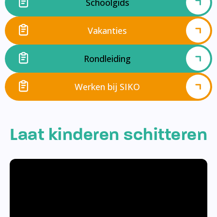
Schoolgids
Vakanties
Rondleiding
Werken bij SIKO
Laat kinderen schitteren