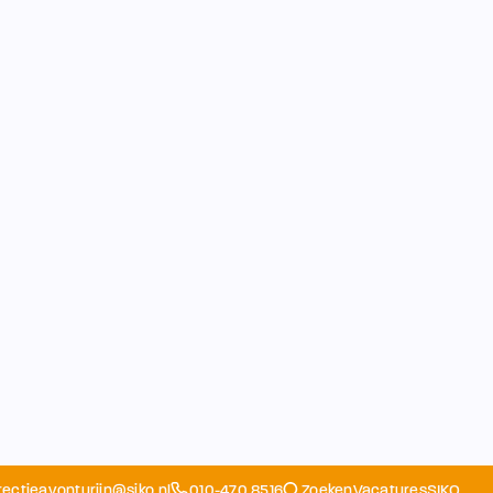
rectieavonturijn@siko.nl
010-470 8516
Zoeken
Vacatures
SIKO
Opvang
Ouders
School
Home
Schoolapp
Contact