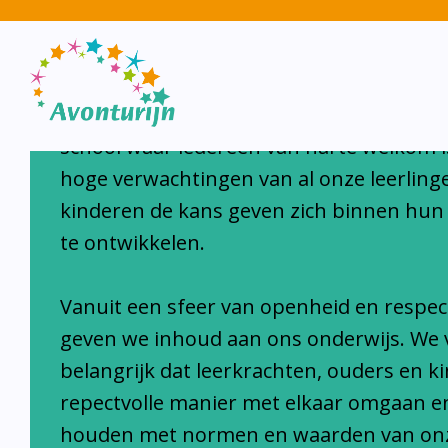
Avonturijn laat kinderen s
Avonturijn is een moderne, open, interc
school waar iedereen van harte welkom i
hoge verwachtingen van al onze leerlinge
kinderen de kans geven zich binnen hun
te ontwikkelen.
Vanuit een sfeer van openheid en respec
geven we inhoud aan ons onderwijs. We 
belangrijk dat leerkrachten, ouders en k
repectvolle manier met elkaar omgaan e
houden met normen en waarden van on