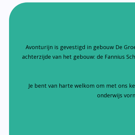
Avonturijn is gevestigd in gebouw De Gro
achterzijde van het gebouw: de Fannius Sc
Je bent van harte welkom om met ons ke
onderwijs vorm