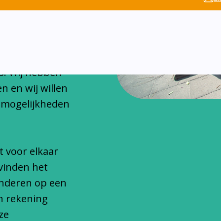
chitteren
onfessionele
s. Wij hebben
n en wij willen
 mogelijkheden
t voor elkaar
vinden het
inderen op een
n rekening
ze