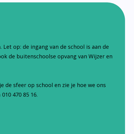
Let op: de ingang van de school is aan de
ook de buitenschoolse opvang van Wijzer en
je de sfeer op school en zie je hoe we ons
 010 470 85 16.