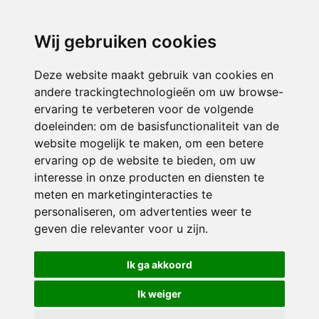
directieavonturijn@siko.nl
Wij gebruiken cookies
ONDERDEEL VAN
Deze website maakt gebruik van cookies en
andere trackingtechnologieën om uw browse-
ervaring te verbeteren voor de volgende
doeleinden:
om de basisfunctionaliteit van de
website mogelijk te maken
,
om een betere
ervaring op de website te bieden
,
om uw
interesse in onze producten en diensten te
© 2026 Avonturijn | Alle rechten voorbehouden
meten en marketinginteracties te
personaliseren
,
om advertenties weer te
Privacy policy
|
Disclaimer
|
Klachtenregeling
|
RSIN en Anbi
|
Cookie
geven die relevanter voor u zijn
.
voorkeuren
Crealisatie
The MindOffice
Ik ga akkoord
Ik weiger