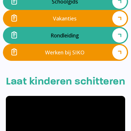
Schoolgids
Vakanties
Rondleiding
Werken bij SIKO
Laat kinderen schitteren