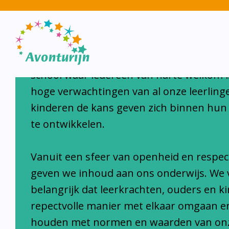
Avonturijn laat kinderen s
Avonturijn is een moderne, open, interc
school waar iedereen van harte welkom i
hoge verwachtingen van al onze leerlinge
kinderen de kans geven zich binnen hun
te ontwikkelen.
Vanuit een sfeer van openheid en respec
geven we inhoud aan ons onderwijs. We 
belangrijk dat leerkrachten, ouders en k
repectvolle manier met elkaar omgaan e
houden met normen en waarden van on