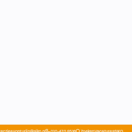
rectieavonturijn@siko.nl
010-470 8516
Zoeken
Vacatures
SIKO
Opvang
Ouders
School
Home
Schoolapp
Contact