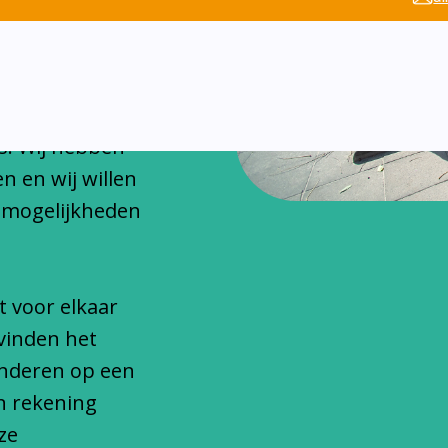
chitteren
onfessionele
s. Wij hebben
n en wij willen
 mogelijkheden
t voor elkaar
vinden het
inderen op een
n rekening
ze