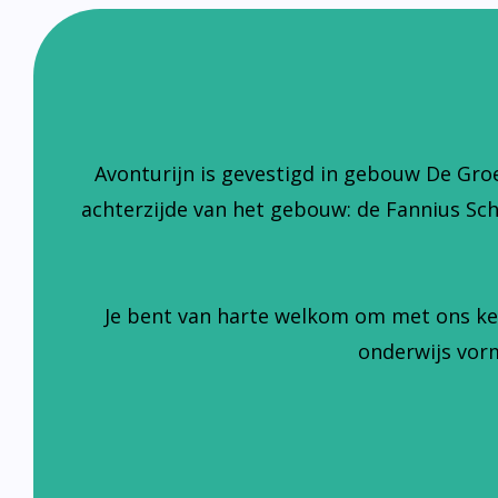
Avonturijn is gevestigd in gebouw De Gro
achterzijde van het gebouw: de Fannius Sc
Je bent van harte welkom om met ons ke
onderwijs vorm