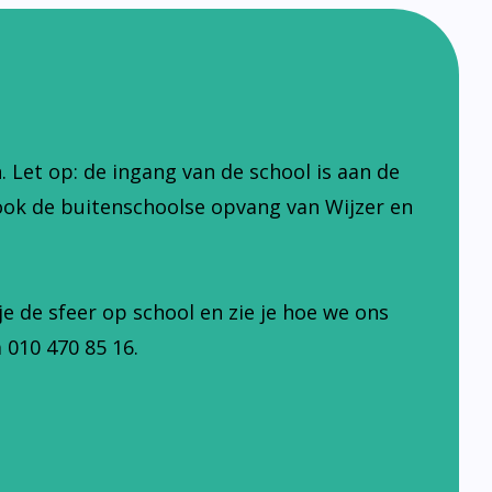
Let op: de ingang van de school is aan de
ook de buitenschoolse opvang van Wijzer en
je de sfeer op school en zie je hoe we ons
 010 470 85 16.