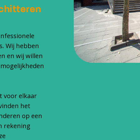
chitteren
onfessionele
s. Wij hebben
n en wij willen
 mogelijkheden
t voor elkaar
vinden het
inderen op een
n rekening
ze