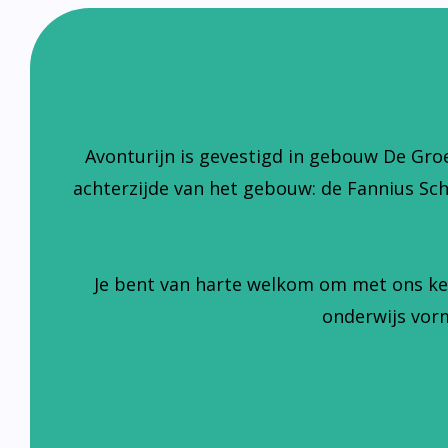
Avonturijn is gevestigd in gebouw De Gro
achterzijde van het gebouw: de Fannius Sc
Je bent van harte welkom om met ons ke
onderwijs vorm