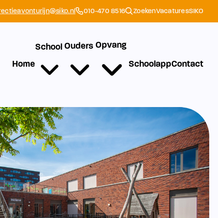
rectieavonturijn@siko.nl
010-470 8516
Zoeken
Vacatures
SIKO
Opvang
Ouders
School
Home
Schoolapp
Contact