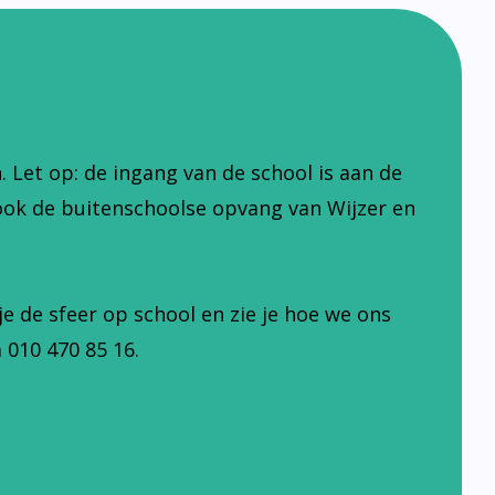
Let op: de ingang van de school is aan de
ook de buitenschoolse opvang van Wijzer en
je de sfeer op school en zie je hoe we ons
 010 470 85 16.