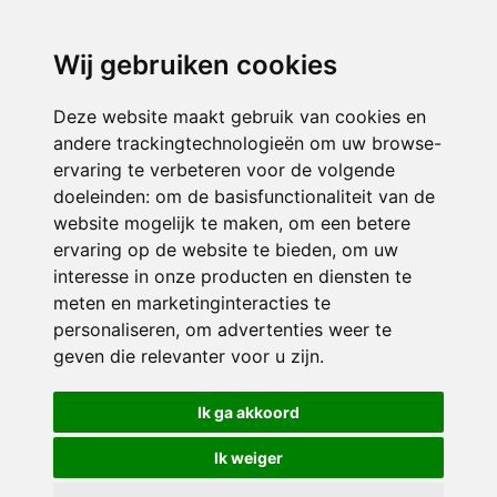
directieavonturijn@siko.nl
Wij gebruiken cookies
ONDERDEEL VAN
Deze website maakt gebruik van cookies en
andere trackingtechnologieën om uw browse-
ervaring te verbeteren voor de volgende
doeleinden:
om de basisfunctionaliteit van de
website mogelijk te maken
,
om een betere
ervaring op de website te bieden
,
om uw
interesse in onze producten en diensten te
© 2026 Avonturijn | Alle rechten voorbehouden
meten en marketinginteracties te
personaliseren
,
om advertenties weer te
Privacy policy
|
Disclaimer
|
Klachtenregeling
|
RSIN en Anbi
|
Cookie
geven die relevanter voor u zijn
.
voorkeuren
Crealisatie
The MindOffice
Ik ga akkoord
Ik weiger