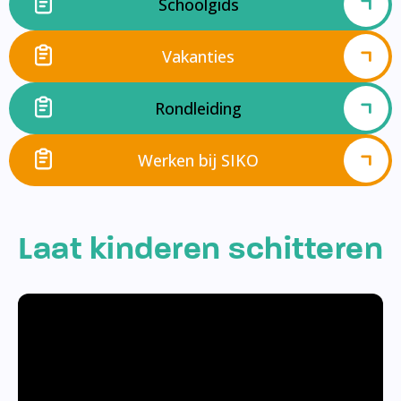
Schoolgids
Vakanties
Rondleiding
Werken bij SIKO
Laat kinderen schitteren