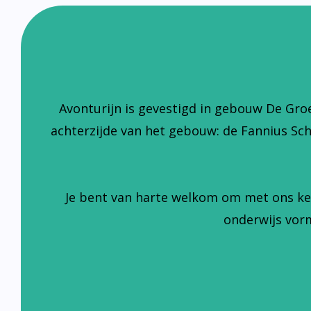
Avonturijn is gevestigd in gebouw De Gro
achterzijde van het gebouw: de Fannius Sc
Je bent van harte welkom om met ons ke
onderwijs vorm