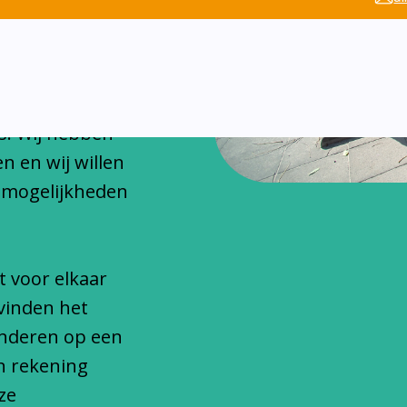
chitteren
onfessionele
s. Wij hebben
n en wij willen
 mogelijkheden
t voor elkaar
vinden het
inderen op een
n rekening
ze