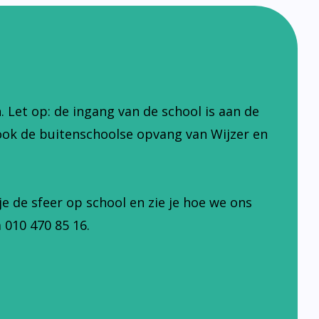
Let op: de ingang van de school is aan de
ook de buitenschoolse opvang van Wijzer en
je de sfeer op school en zie je hoe we ons
 010 470 85 16.