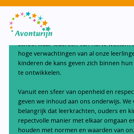
Avonturijn laat kinderen s
Avonturijn is een moderne, open, interc
school waar iedereen van harte welkom i
hoge verwachtingen van al onze leerlinge
kinderen de kans geven zich binnen hun
te ontwikkelen.
Vanuit een sfeer van openheid en respec
geven we inhoud aan ons onderwijs. We 
belangrijk dat leerkrachten, ouders en k
repectvolle manier met elkaar omgaan e
houden met normen en waarden van on