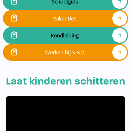
Schoolgids
Vakanties
Rondleiding
Werken bij SIKO
Laat kinderen schitteren