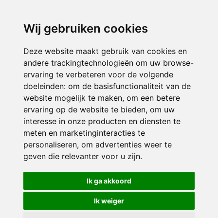
directieavonturijn@siko.nl
Wij gebruiken cookies
ONDERDEEL VAN
Deze website maakt gebruik van cookies en
andere trackingtechnologieën om uw browse-
ervaring te verbeteren voor de volgende
doeleinden:
om de basisfunctionaliteit van de
website mogelijk te maken
,
om een betere
ervaring op de website te bieden
,
om uw
interesse in onze producten en diensten te
© 2026 Avonturijn | Alle rechten voorbehouden
meten en marketinginteracties te
personaliseren
,
om advertenties weer te
Privacy policy
|
Disclaimer
|
Klachtenregeling
|
RSIN en Anbi
|
Cookie
geven die relevanter voor u zijn
.
voorkeuren
Crealisatie
The MindOffice
Ik ga akkoord
Ik weiger