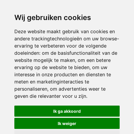
directieavonturijn@siko.nl
Wij gebruiken cookies
ONDERDEEL VAN
Deze website maakt gebruik van cookies en
andere trackingtechnologieën om uw browse-
ervaring te verbeteren voor de volgende
doeleinden:
om de basisfunctionaliteit van de
website mogelijk te maken
,
om een betere
ervaring op de website te bieden
,
om uw
interesse in onze producten en diensten te
© 2026 Avonturijn | Alle rechten voorbehouden
meten en marketinginteracties te
personaliseren
,
om advertenties weer te
Privacy policy
|
Disclaimer
|
Klachtenregeling
|
RSIN en Anbi
|
Cookie
geven die relevanter voor u zijn
.
voorkeuren
Crealisatie
The MindOffice
Ik ga akkoord
Ik weiger