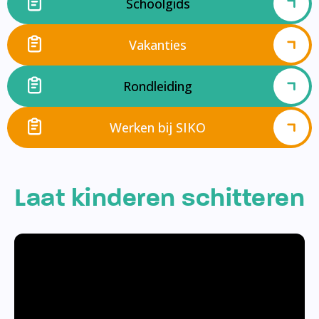
Schoolgids
Vakanties
Rondleiding
Werken bij SIKO
Laat kinderen schitteren