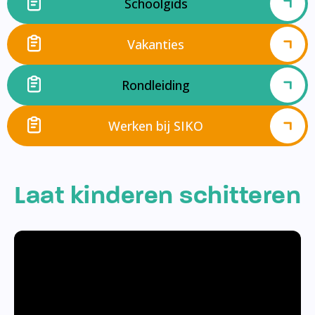
Schoolgids
Vakanties
Rondleiding
Werken bij SIKO
Laat kinderen schitteren