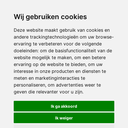
directieavonturijn@siko.nl
Wij gebruiken cookies
ONDERDEEL VAN
Deze website maakt gebruik van cookies en
andere trackingtechnologieën om uw browse-
ervaring te verbeteren voor de volgende
doeleinden:
om de basisfunctionaliteit van de
website mogelijk te maken
,
om een betere
ervaring op de website te bieden
,
om uw
interesse in onze producten en diensten te
© 2026 Avonturijn | Alle rechten voorbehouden
meten en marketinginteracties te
personaliseren
,
om advertenties weer te
Privacy policy
|
Disclaimer
|
Klachtenregeling
|
RSIN en Anbi
|
Cookie
geven die relevanter voor u zijn
.
voorkeuren
Crealisatie
The MindOffice
Ik ga akkoord
Ik weiger