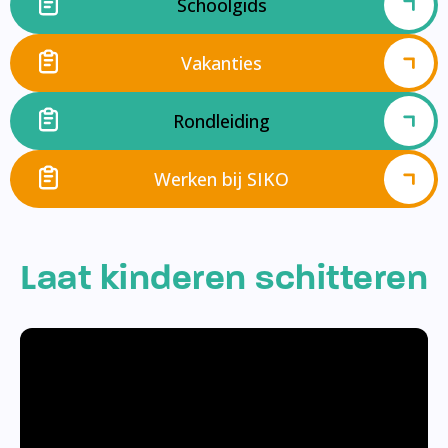
Schoolgids
Vakanties
Rondleiding
Werken bij SIKO
Laat kinderen schitteren