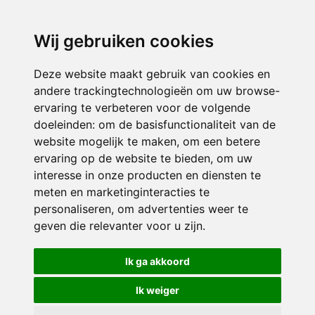
directieavonturijn@siko.nl
Wij gebruiken cookies
ONDERDEEL VAN
Deze website maakt gebruik van cookies en
andere trackingtechnologieën om uw browse-
ervaring te verbeteren voor de volgende
doeleinden:
om de basisfunctionaliteit van de
website mogelijk te maken
,
om een betere
ervaring op de website te bieden
,
om uw
interesse in onze producten en diensten te
© 2026 Avonturijn | Alle rechten voorbehouden
meten en marketinginteracties te
personaliseren
,
om advertenties weer te
Privacy policy
|
Disclaimer
|
Klachtenregeling
|
RSIN en Anbi
|
Cookie
geven die relevanter voor u zijn
.
voorkeuren
Crealisatie
The MindOffice
Ik ga akkoord
Ik weiger