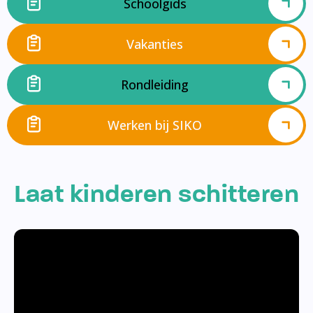
Schoolgids
Vakanties
Rondleiding
Werken bij SIKO
Laat kinderen schitteren