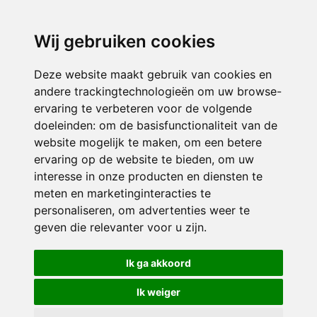
directieavonturijn@siko.nl
Wij gebruiken cookies
ONDERDEEL VAN
Deze website maakt gebruik van cookies en
andere trackingtechnologieën om uw browse-
ervaring te verbeteren voor de volgende
doeleinden:
om de basisfunctionaliteit van de
website mogelijk te maken
,
om een betere
ervaring op de website te bieden
,
om uw
interesse in onze producten en diensten te
© 2026 Avonturijn | Alle rechten voorbehouden
meten en marketinginteracties te
personaliseren
,
om advertenties weer te
Privacy policy
|
Disclaimer
|
Klachtenregeling
|
RSIN en Anbi
|
Cookie
geven die relevanter voor u zijn
.
voorkeuren
Crealisatie
The MindOffice
Ik ga akkoord
Ik weiger