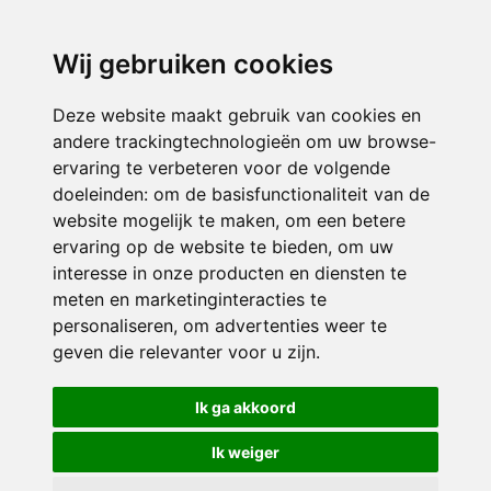
directieavonturijn@siko.nl
Wij gebruiken cookies
ONDERDEEL VAN
Deze website maakt gebruik van cookies en
andere trackingtechnologieën om uw browse-
ervaring te verbeteren voor de volgende
doeleinden:
om de basisfunctionaliteit van de
website mogelijk te maken
,
om een betere
ervaring op de website te bieden
,
om uw
interesse in onze producten en diensten te
© 2026 Avonturijn | Alle rechten voorbehouden
meten en marketinginteracties te
personaliseren
,
om advertenties weer te
Privacy policy
|
Disclaimer
|
Klachtenregeling
|
RSIN en Anbi
|
Cookie
geven die relevanter voor u zijn
.
voorkeuren
Crealisatie
The MindOffice
Ik ga akkoord
Ik weiger