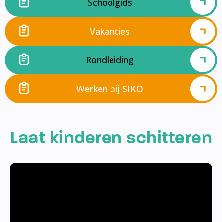
Schoolgids
Vakanties
Rondleiding
Werken bij SIKO
Laat kinderen schitteren