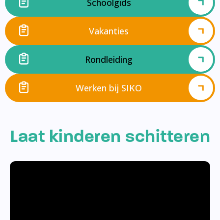
Schoolgids
Vakanties
Rondleiding
Werken bij SIKO
Laat kinderen schitteren