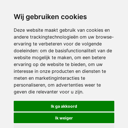
directieavonturijn@siko.nl
Wij gebruiken cookies
ONDERDEEL VAN
Deze website maakt gebruik van cookies en
andere trackingtechnologieën om uw browse-
ervaring te verbeteren voor de volgende
doeleinden:
om de basisfunctionaliteit van de
website mogelijk te maken
,
om een betere
ervaring op de website te bieden
,
om uw
interesse in onze producten en diensten te
© 2026 Avonturijn | Alle rechten voorbehouden
meten en marketinginteracties te
personaliseren
,
om advertenties weer te
Privacy policy
|
Disclaimer
|
Klachtenregeling
|
RSIN en Anbi
|
Cookie
geven die relevanter voor u zijn
.
voorkeuren
Crealisatie
The MindOffice
Ik ga akkoord
Ik weiger