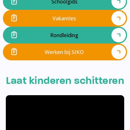
Schoolgids
Vakanties
Rondleiding
Werken bij SIKO
Laat kinderen schitteren