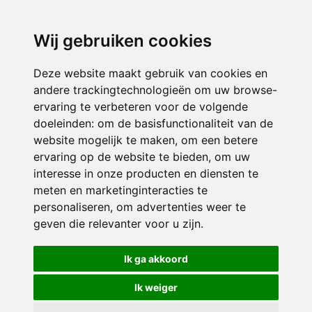
directieavonturijn@siko.nl
Wij gebruiken cookies
ONDERDEEL VAN
Deze website maakt gebruik van cookies en
andere trackingtechnologieën om uw browse-
ervaring te verbeteren voor de volgende
doeleinden:
om de basisfunctionaliteit van de
website mogelijk te maken
,
om een betere
ervaring op de website te bieden
,
om uw
interesse in onze producten en diensten te
© 2026 Avonturijn | Alle rechten voorbehouden
meten en marketinginteracties te
personaliseren
,
om advertenties weer te
Privacy policy
|
Disclaimer
|
Klachtenregeling
|
RSIN en Anbi
|
Cookie
geven die relevanter voor u zijn
.
voorkeuren
Crealisatie
The MindOffice
Ik ga akkoord
Ik weiger