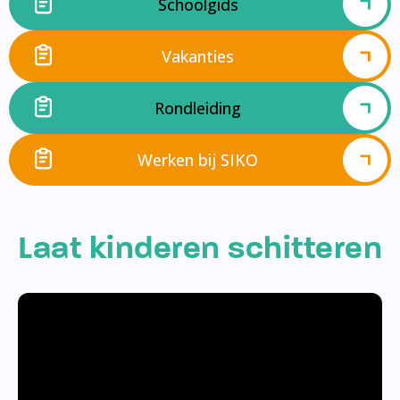
Schoolgids
Vakanties
Rondleiding
Werken bij SIKO
Laat kinderen schitteren