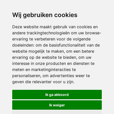
directieavonturijn@siko.nl
Wij gebruiken cookies
ONDERDEEL VAN
Deze website maakt gebruik van cookies en
andere trackingtechnologieën om uw browse-
ervaring te verbeteren voor de volgende
doeleinden:
om de basisfunctionaliteit van de
website mogelijk te maken
,
om een betere
ervaring op de website te bieden
,
om uw
interesse in onze producten en diensten te
© 2026 Avonturijn | Alle rechten voorbehouden
meten en marketinginteracties te
personaliseren
,
om advertenties weer te
Privacy policy
|
Disclaimer
|
Klachtenregeling
|
RSIN en Anbi
|
Cookie
geven die relevanter voor u zijn
.
voorkeuren
Crealisatie
The MindOffice
Ik ga akkoord
Ik weiger