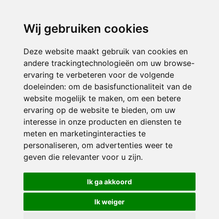
directieavonturijn@siko.nl
Wij gebruiken cookies
ONDERDEEL VAN
Deze website maakt gebruik van cookies en
andere trackingtechnologieën om uw browse-
ervaring te verbeteren voor de volgende
doeleinden:
om de basisfunctionaliteit van de
website mogelijk te maken
,
om een betere
ervaring op de website te bieden
,
om uw
interesse in onze producten en diensten te
© 2026 Avonturijn | Alle rechten voorbehouden
meten en marketinginteracties te
personaliseren
,
om advertenties weer te
Privacy policy
|
Disclaimer
|
Klachtenregeling
|
RSIN en Anbi
|
Cookie
geven die relevanter voor u zijn
.
voorkeuren
Crealisatie
The MindOffice
Ik ga akkoord
Ik weiger