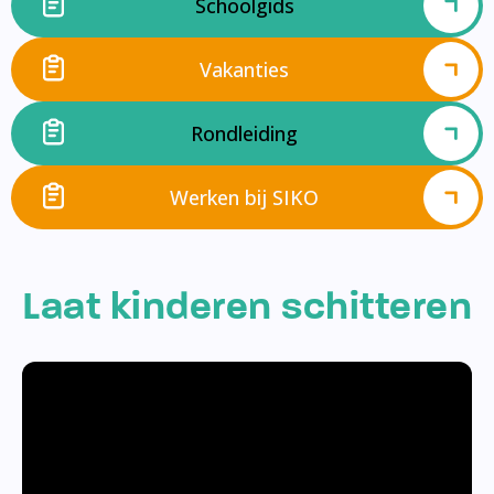
Schoolgids
Vakanties
Rondleiding
Werken bij SIKO
Laat kinderen schitteren