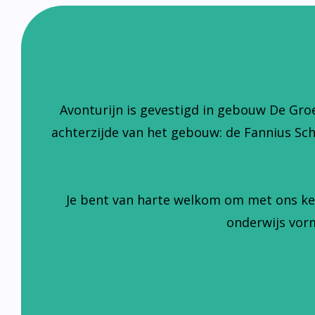
Avonturijn is gevestigd in gebouw De Gro
achterzijde van het gebouw: de Fannius Sc
Je bent van harte welkom om met ons ke
onderwijs vorm