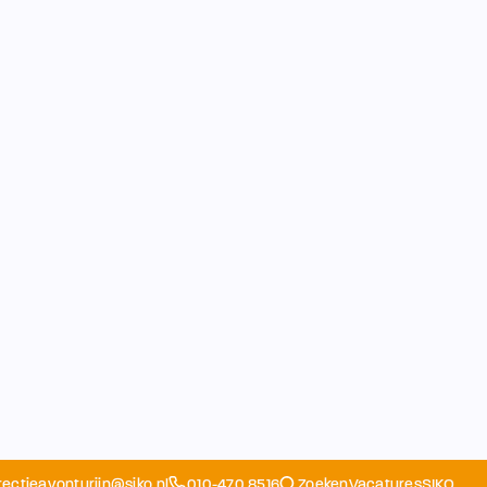
rectieavonturijn@siko.nl
010-470 8516
Zoeken
Vacatures
SIKO
Opvang
Ouders
School
Home
Schoolapp
Contact