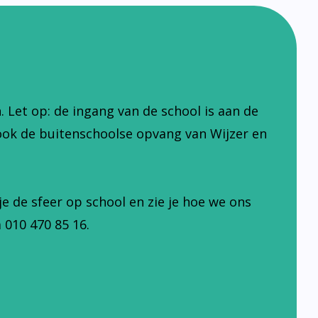
Let op: de ingang van de school is aan de
ook de buitenschoolse opvang van Wijzer en
je de sfeer op school en zie je hoe we ons
 010 470 85 16.