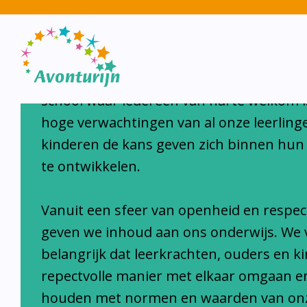
Avonturijn laat kinderen s
Avonturijn is een moderne, open, interc
school waar iedereen van harte welkom i
hoge verwachtingen van al onze leerlinge
kinderen de kans geven zich binnen hun
te ontwikkelen.
Vanuit een sfeer van openheid en respec
geven we inhoud aan ons onderwijs. We 
belangrijk dat leerkrachten, ouders en k
repectvolle manier met elkaar omgaan e
houden met normen en waarden van on