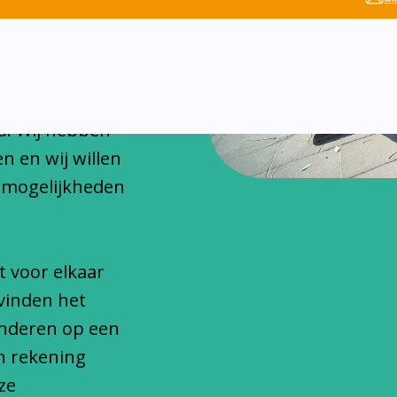
chitteren
onfessionele
s. Wij hebben
n en wij willen
 mogelijkheden
t voor elkaar
vinden het
inderen op een
n rekening
ze