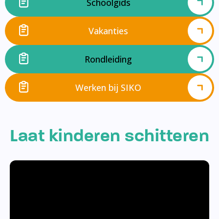
Schoolgids
Vakanties
Rondleiding
Werken bij SIKO
Laat kinderen schitteren