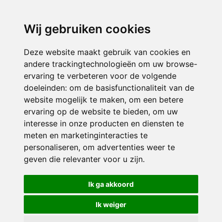
directieavonturijn@siko.nl
Wij gebruiken cookies
ONDERDEEL VAN
Deze website maakt gebruik van cookies en
andere trackingtechnologieën om uw browse-
ervaring te verbeteren voor de volgende
doeleinden:
om de basisfunctionaliteit van de
website mogelijk te maken
,
om een betere
ervaring op de website te bieden
,
om uw
interesse in onze producten en diensten te
© 2026 Avonturijn | Alle rechten voorbehouden
meten en marketinginteracties te
personaliseren
,
om advertenties weer te
Privacy policy
|
Disclaimer
|
Klachtenregeling
|
RSIN en Anbi
|
Cookie
geven die relevanter voor u zijn
.
voorkeuren
Crealisatie
The MindOffice
Ik ga akkoord
Ik weiger