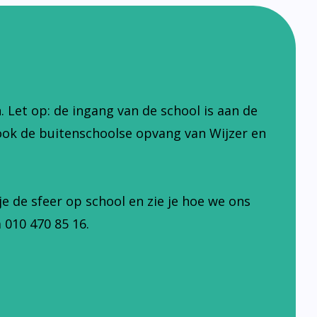
Let op: de ingang van de school is aan de
ook de buitenschoolse opvang van Wijzer en
je de sfeer op school en zie je hoe we ons
 010 470 85 16.