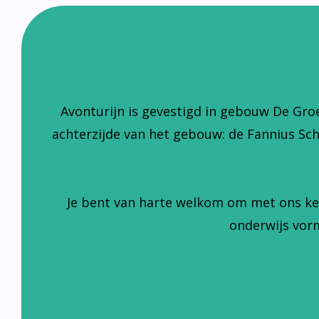
Avonturijn is gevestigd in gebouw De Gro
achterzijde van het gebouw: de Fannius Sc
Je bent van harte welkom om met ons ke
onderwijs vorm