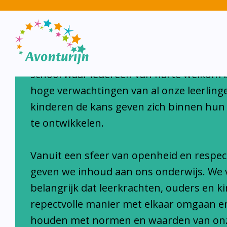
Avonturijn laat kinderen s
Avonturijn is een moderne, open, interc
school waar iedereen van harte welkom i
hoge verwachtingen van al onze leerlinge
kinderen de kans geven zich binnen hun
te ontwikkelen.
Vanuit een sfeer van openheid en respec
geven we inhoud aan ons onderwijs. We 
belangrijk dat leerkrachten, ouders en k
repectvolle manier met elkaar omgaan e
houden met normen en waarden van on