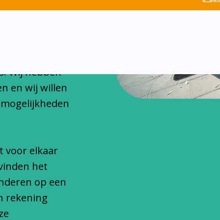
chitteren
onfessionele
s. Wij hebben
n en wij willen
 mogelijkheden
t voor elkaar
vinden het
inderen op een
n rekening
ze