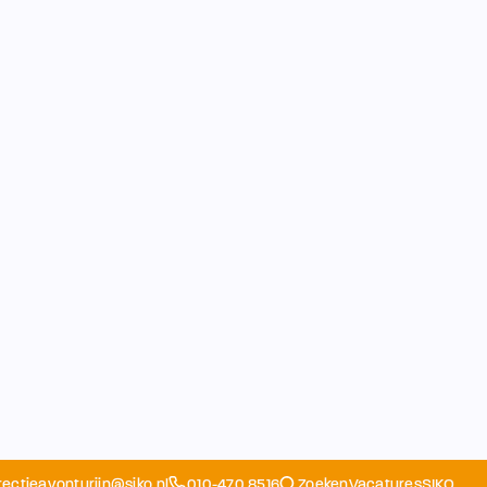
rectieavonturijn@siko.nl
010-470 8516
Zoeken
Vacatures
SIKO
Opvang
Ouders
School
Home
Schoolapp
Contact