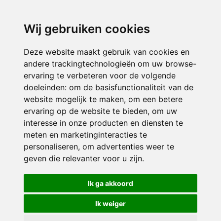
directieavonturijn@siko.nl
Wij gebruiken cookies
ONDERDEEL VAN
Deze website maakt gebruik van cookies en
andere trackingtechnologieën om uw browse-
ervaring te verbeteren voor de volgende
doeleinden:
om de basisfunctionaliteit van de
website mogelijk te maken
,
om een betere
ervaring op de website te bieden
,
om uw
interesse in onze producten en diensten te
© 2026 Avonturijn | Alle rechten voorbehouden
meten en marketinginteracties te
personaliseren
,
om advertenties weer te
Privacy policy
|
Disclaimer
|
Klachtenregeling
|
RSIN en Anbi
|
Cookie
geven die relevanter voor u zijn
.
voorkeuren
Crealisatie
The MindOffice
Ik ga akkoord
Ik weiger