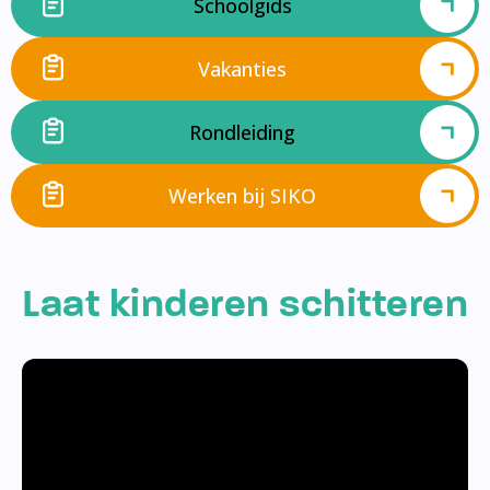
Schoolgids
Vakanties
Rondleiding
Werken bij SIKO
Laat kinderen schitteren