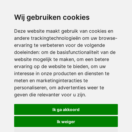
directieavonturijn@siko.nl
Wij gebruiken cookies
ONDERDEEL VAN
Deze website maakt gebruik van cookies en
andere trackingtechnologieën om uw browse-
ervaring te verbeteren voor de volgende
doeleinden:
om de basisfunctionaliteit van de
website mogelijk te maken
,
om een betere
ervaring op de website te bieden
,
om uw
interesse in onze producten en diensten te
© 2026 Avonturijn | Alle rechten voorbehouden
meten en marketinginteracties te
personaliseren
,
om advertenties weer te
Privacy policy
|
Disclaimer
|
Klachtenregeling
|
RSIN en Anbi
|
Cookie
geven die relevanter voor u zijn
.
voorkeuren
Crealisatie
The MindOffice
Ik ga akkoord
Ik weiger