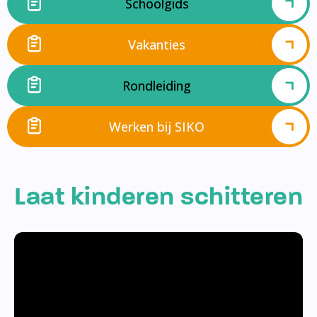
Schoolgids
Vakanties
Rondleiding
Werken bij SIKO
Laat kinderen schitteren