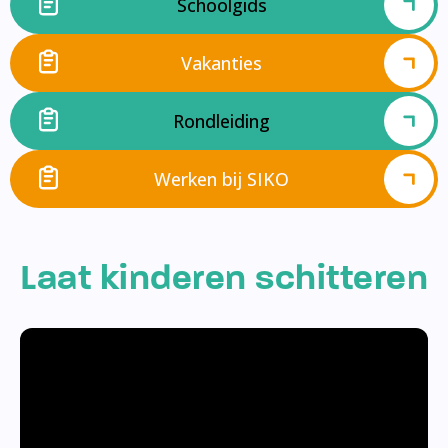
Schoolgids
Vakanties
Rondleiding
Werken bij SIKO
Laat kinderen schitteren