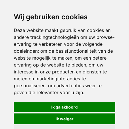
directieavonturijn@siko.nl
Wij gebruiken cookies
ONDERDEEL VAN
Deze website maakt gebruik van cookies en
andere trackingtechnologieën om uw browse-
ervaring te verbeteren voor de volgende
doeleinden:
om de basisfunctionaliteit van de
website mogelijk te maken
,
om een betere
ervaring op de website te bieden
,
om uw
interesse in onze producten en diensten te
© 2026 Avonturijn | Alle rechten voorbehouden
meten en marketinginteracties te
personaliseren
,
om advertenties weer te
Privacy policy
|
Disclaimer
|
Klachtenregeling
|
RSIN en Anbi
|
Cookie
geven die relevanter voor u zijn
.
voorkeuren
Crealisatie
The MindOffice
Ik ga akkoord
Ik weiger